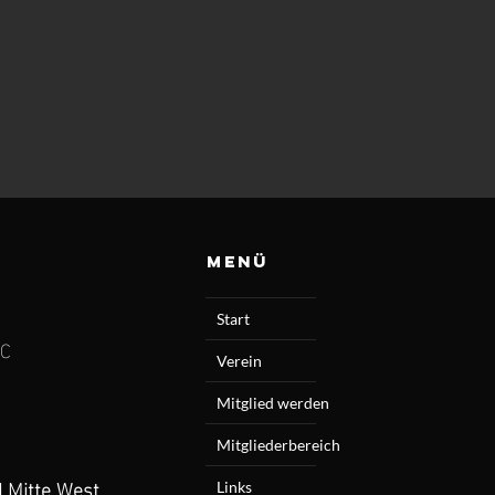
Menü
Start
4C
Verein
Mitglied werden
Mitgliederbereich
l Mitte West
Links