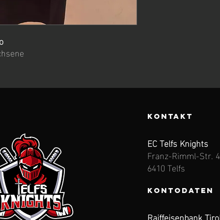
o
chsene
KONTAKT
EC Telfs Knights
Franz-Rimml-Str. 
6410 Telfs
Kontodaten
Raiffeisenbank Tiro