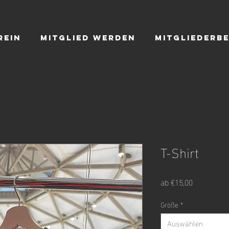
rein
Mitglied werden
Mitgliederb
T-Shirt
Sale-
ab
€15,00
Preis
Größe
*
Auswählen