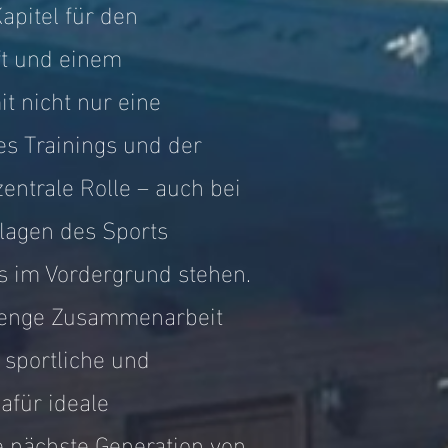
apitel für den
aft und einem
t nicht nur eine
es Trainings und der
ntrale Rolle – auch bei
dlagen des Sports
ss im Vordergrund stehen.
e enge Zusammenarbeit
 sportliche und
afür ideale
 nächste Generation von