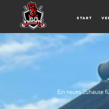
Start
Ve
Ein
neues Zuhause für