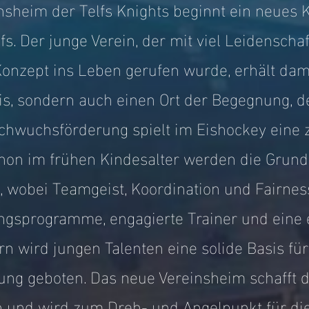
sheim der Telfs Knights beginnt ein neues K
fs. Der junge Verein, der mit viel Leidensch
nzept ins Leben gerufen wurde, erhält dami
is, sondern auch einen Ort der Begegnung, d
hwuchsförderung spielt im Eishockey eine ze
chon im frühen Kindesalter werden die Grun
lt, wobei Teamgeist, Koordination und Fairne
ningsprogramme, engagierte Trainer und ein
n wird jungen Talenten eine solide Basis für
ung geboten. Das neue Vereinsheim schafft d
nd wird zum Dreh- und Angelpunkt für die