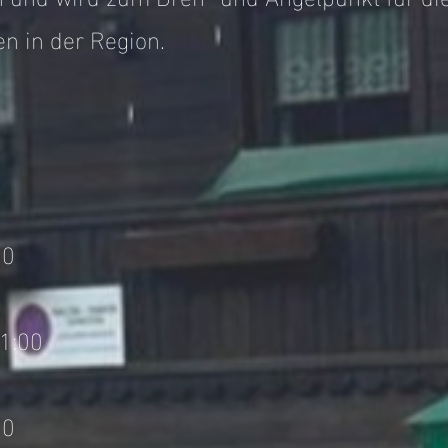
en in der Region.
0
00
0
1:00
00