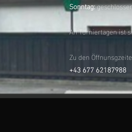
Sonntag:
geschlosse
An Turniertagen ist s
Zu den Öffnunsgzeite
+43 677 62187988