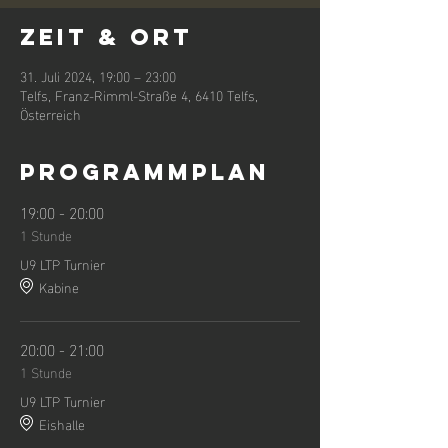
Zeit & Ort
31. Juli 2024, 19:00 – 23:00
Telfs, Franz-Rimml-Straße 4, 6410 Telfs,
Österreich
Programmplan
19:00 - 20:00
1 Stunde
U9 LTP Turnier
Kabine
20:00 - 21:00
1 Stunde
U9 LTP Turnier
Eishalle