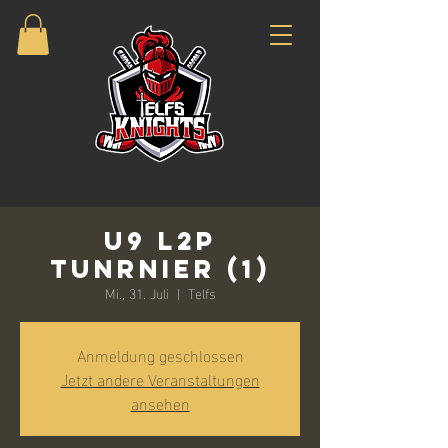
U9 L2P
Tunrnier (1)
Mi., 31. Juli
  |  
Telfs
Anmeldung geschlossen
Jetzt andere Veranstaltungen
ansehen