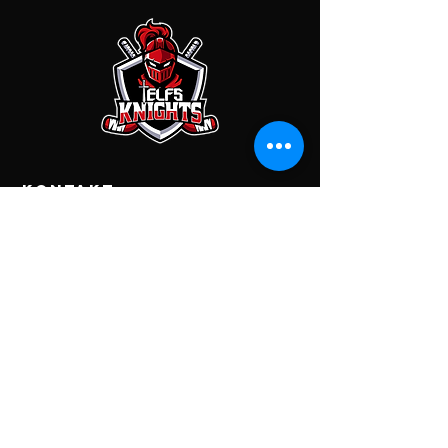
KONTAKT
EC Telfs Knights
Franz-Rimml-Str. 4C
6410 Telfs
Kontodaten
Raiffeisenbank Tirol Mitte West
EC Knights Telfs
IBAN: AT67
3633 6000 0055 7645
BIC: RZTIAT22336