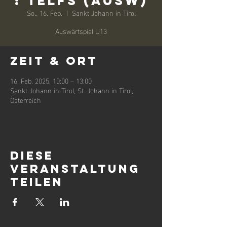
: Telfs (Ausw)
So., 16. Feb.
  |  
Sankt Johann in Tirol
Auswärtspiel U13
Zeit & Ort
16. Feb. 2025, 10:00 – 13:00
Sankt Johann in Tirol, St. Johann in Tirol,
Österreich
Diese
Veranstaltung
teilen