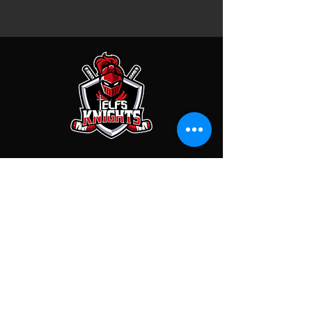
KONTAKT
EC Telfs Knights
Franz-Rimml-Str. 4C
6410 Telfs
Kontodaten
Raiffeisenbank Tirol Mitte West
EC Knights Telfs
IBAN: AT67
3633 6000 0055 7645
BIC: RZTIAT22336