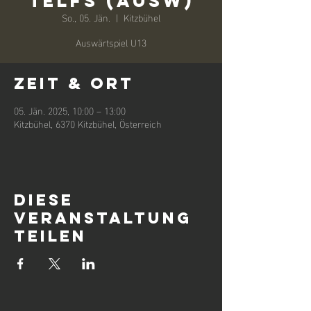
Telfs (Ausw)
So., 05. Jän.
  |  
Kitzbühel
Auswärtspiel U13
Zeit & Ort
05. Jän. 2025, 10:00 – 13:00
Kitzbühel, 6370 Kitzbühel, Österreich
Diese
Veranstaltung
teilen