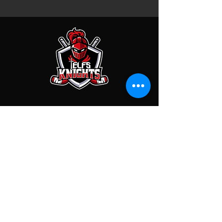
KONTAKT
EC Telfs Knights
Franz-Rimml-Str. 4C
6410 Telfs
Kontodaten
Raiffeisenbank Tirol Mitte West
EC Knights Telfs
IBAN: AT67
3633 6000 0055 7645
BIC: RZTIAT22336