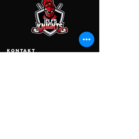
KONTAKT
EC Telfs Knights
Franz-Rimml-Str. 4C
6410 Telfs
Kontodaten
Raiffeisenbank Tirol Mitte West
EC Knights Telfs
IBAN: AT67
3633 6000 0055 7645
BIC: RZTIAT22336