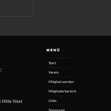
Menü
Start
4C
Verein
Mitglied werden
Mitgliederbereich
l Mitte West
Links
Sponsoren