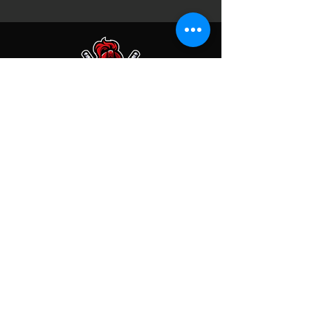
KONTAKT
EC Telfs Knights
Franz-Rimml-Str. 4C
6410 Telfs
Kontodaten
Raiffeisenbank Tirol Mitte West
EC Knights Telfs
IBAN: AT67
3633 6000 0055 7645
BIC: RZTIAT22336