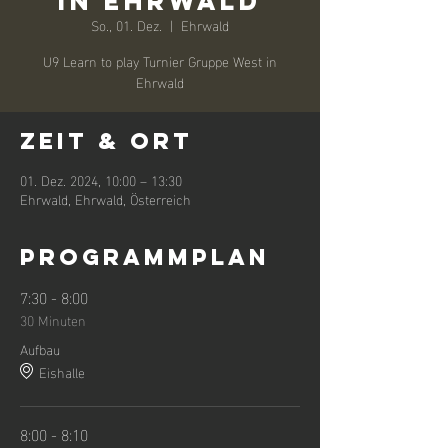
in Ehrwald
So., 01. Dez.
  |  
Ehrwald
U9 Learn to play Turnier Gruppe West in
Ehrwald
Zeit & Ort
01. Dez. 2024, 10:00 – 13:30
Ehrwald, Ehrwald, Österreich
Programmplan
7:30 - 8:00
30 Minuten
Aufbau
Eishalle
8:00 - 8:10