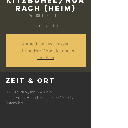
Kitzbühel/Nua
rach (Heim)
So., 08. Dez.
  |  
Telfs
Heimspiel U13
Anmeldung geschlossen
Jetzt andere Veranstaltungen
ansehen
Zeit & Ort
08. Dez. 2024, 09:15 – 12:15
Telfs, Franz-Rimml-Straße 4, 6410 Telfs,
Österreich